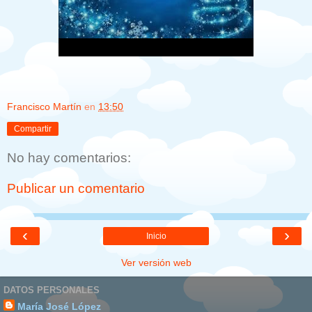
Francisco Martín
en
13:50
Compartir
No hay comentarios:
Publicar un comentario
‹
›
Inicio
Ver versión web
DATOS PERSONALES
María José López